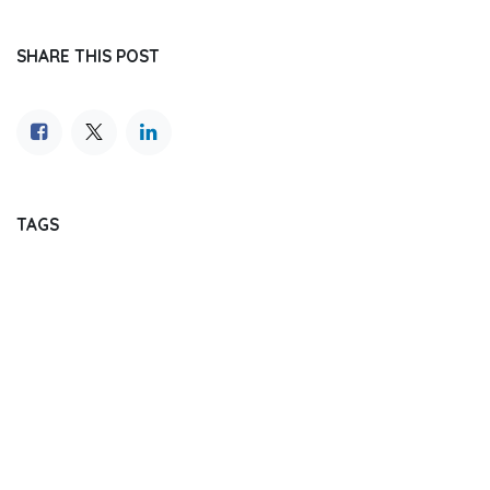
SHARE THIS POST
TAGS
OUR BLOGS
Journal Reading
Dental Update
Dentistry Event