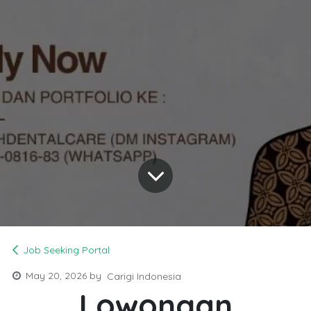
Job Seeking Portal
May 20, 2026
by
Carigi Indonesia
Lowongan