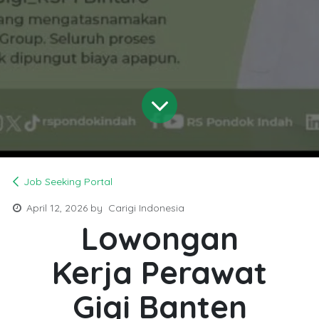
Job Seeking Portal
April 12, 2026
by
Carigi Indonesia
Lowongan
Kerja Perawat
Gigi Banten