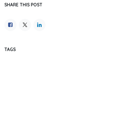
SHARE THIS POST
TAGS
OUR BLOGS
Journal Reading
Dental Update
Dentistry Event
Regulation