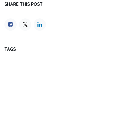
SHARE THIS POST
TAGS
OUR BLOGS
Journal Reading
Dental Update
Dentistry Event
Regulation
Market Analysis and Report