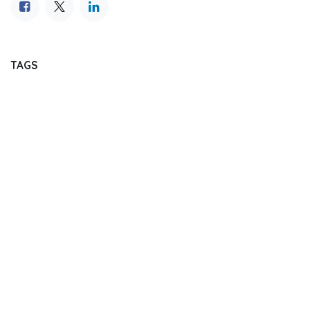
TAGS
OUR BLOGS
Journal Reading
Dental Update
Dentistry Event
Regulation
Market Analysis and Report
Job Seeking Portal