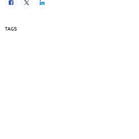
TAGS
OUR BLOGS
Journal Reading
Dental Update
Dentistry Event
Regulation
Market Analysis and Report
Job Seeking Portal