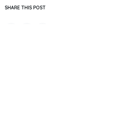
SHARE THIS POST
TAGS
OUR BLOGS
Journal Reading
Dental Update
Dentistry Event
Regulation