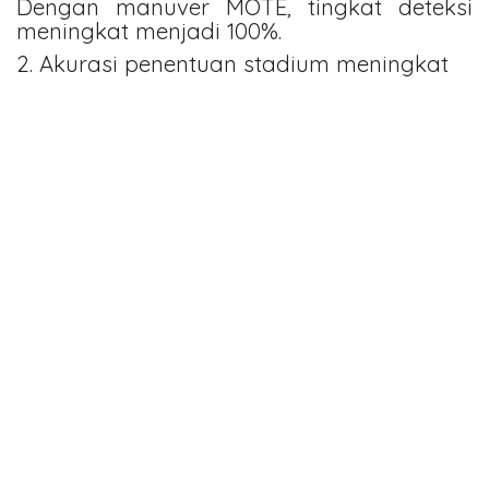
Dengan manuver MOTE, tingkat deteksi
meningkat menjadi 100%.
2. Akurasi penentuan stadium meningkat
Kemampuan CT scan untuk memprediksi
stadium tumor meningkat dari sekitar 52–
56% pada posisi netral menjadi 72–76%
dengan manuver MOTE.
Peningkatan ini terutama terlihat pada
tumor stadium awal (T1 dan T2), di mana
akurasi klasifikasi meningkat dari 60%
menjadi 88%.
3. Artefak logam berkurang
Tambalan gigi atau bahan logam sering
menimbulkan artefak yang mengganggu
gambar CT. Dengan manuver MOTE,
artefak ini dapat dihilangkan sepenuhnya,
sehingga batas tumor terlihat lebih jelas.
4. Pengukuran tumor lebih mendekati