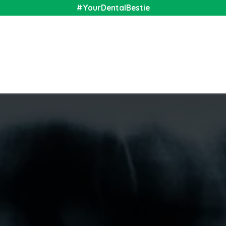
#YourDentalBestie
nal
Shop
Media
Community
About Us