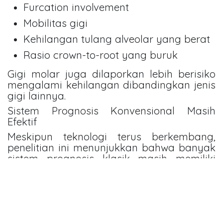
Furcation involvement
Mobilitas gigi
Kehilangan tulang alveolar yang berat
Rasio crown-to-root yang buruk
Gigi molar juga dilaporkan lebih berisiko
mengalami kehilangan dibandingkan jenis
gigi lainnya.
Sistem Prognosis Konvensional Masih
Efektif
Meskipun teknologi terus berkembang,
penelitian ini menunjukkan bahwa banyak
sistem prognosis klasik masih memiliki
performa yang baik dalam praktik klinis.
Sebagian besar sistem mengelompokkan
prognosis gigi ke dalam kategori seperti:
Baik