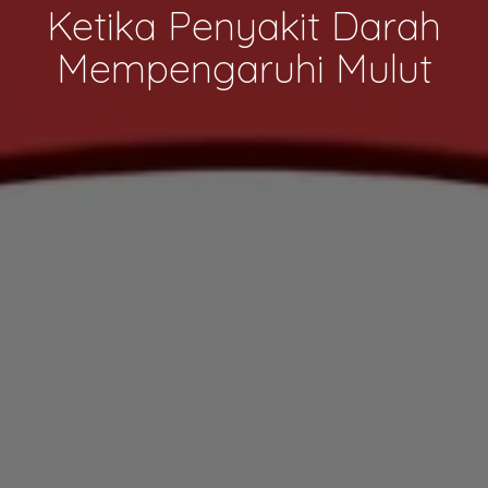
Ketika Penyakit Darah
Mempengaruhi Mulut