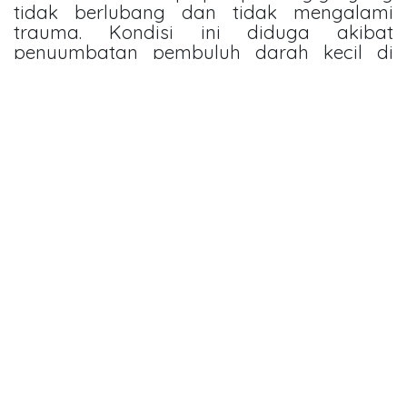
tidak berlubang dan tidak mengalami
trauma. Kondisi ini diduga akibat
penyumbatan pembuluh darah kecil di
jaringan pulpa selama krisis vaso-oklusif,
sehingga jaringan gigi mati tanpa tanda
kerusakan dari luar.
4. Keterlambatan Erupsi dan Kelainan
Enamel
Pada anak-anak dengan sickle cell
disease, beberapa studi melaporkan:
keterlambatan pertumbuhan dan
erupsi gigi,
kelainan enamel seperti opasitas difus.
Kelainan ini kemungkinan berkaitan
dengan gangguan pertumbuhan umum,
kondisi medis kronis, serta faktor nutrisi.
Mengapa Kesimpulannya Harus Hati-Hati?