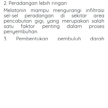
2. Peradangan lebih ringan
Melatonin mampu mengurangi infiltrasi
sel-sel peradangan di sekitar area
pencabutan gigi, yang merupakan salah
satu faktor penting dalam proses
penyembuhan.
3. Pembentukan pembuluh darah
meningkat
Peneliti menemukan peningkatan ekspresi
VEGF (Vascular Endothelial Growth Factor),
yaitu protein yang berperan dalam
pembentukan pembuluh darah baru.
Pembuluh darah yang baik sangat penting
untuk mengantarkan oksigen dan nutrisi
ke jaringan yang sedang memperbaiki diri.
4. Pembentukan tulang baru lebih baik
Ekspresi osteocalcin, salah satu penanda
aktivitas pembentukan tulang, juga