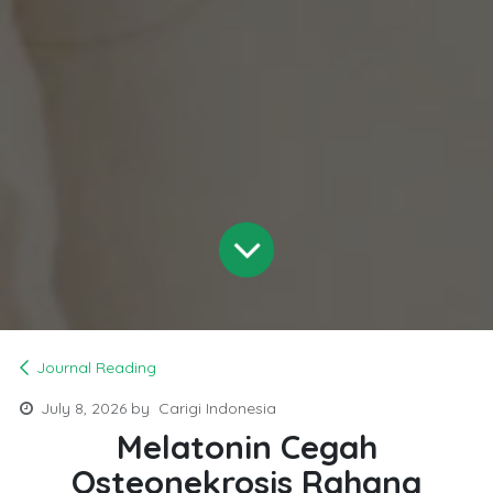
Journal Reading
July 8, 2026
by
Carigi Indonesia
Melatonin Cegah
Osteonekrosis Rahang