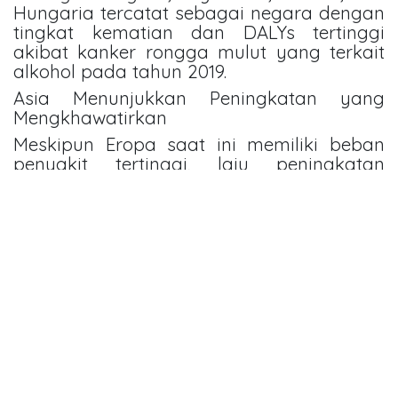
Hungaria tercatat sebagai negara dengan
tingkat kematian dan DALYs tertinggi
akibat kanker rongga mulut yang terkait
alkohol pada tahun 2019.
Asia Menunjukkan Peningkatan yang
Mengkhawatirkan
Meskipun Eropa saat ini memiliki beban
penyakit tertinggi, laju peningkatan
tercepat justru terjadi di kawasan Asia.
Dari tahun 1990 hingga 2019, Asia Timur
mengalami peningkatan paling besar
dalam angka kematian dan DALYs akibat
kanker rongga mulut terkait alkohol.
Peningkatan signifikan juga terlihat di Asia
Tenggara dan Asia Selatan.
Temuan ini menjadi sinyal penting bahwa
negara-negara Asia perlu memperkuat
upaya pencegahan dan pengendalian
konsumsi alkohol untuk mencegah