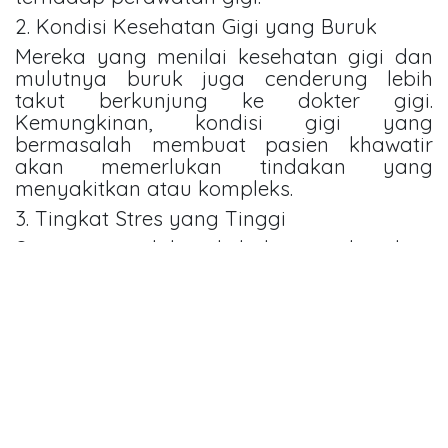
2. Kondisi Kesehatan Gigi yang Buruk
Mereka yang menilai kesehatan gigi dan
mulutnya buruk juga cenderung lebih
takut berkunjung ke dokter gigi.
Kemungkinan, kondisi gigi yang
bermasalah membuat pasien khawatir
akan memerlukan tindakan yang
menyakitkan atau kompleks.
3. Tingkat Stres yang Tinggi
Stres umum dalam kehidupan sehari-hari
ternyata berkaitan erat dengan
kecemasan dental. Semakin tinggi tingkat
stres yang dirasakan seseorang, semakin
besar pula kemungkinan ia mengalami
rasa takut terhadap perawatan gigi.
4. Ketergantungan Nikotin
Penelitian ini juga menemukan bahwa
semakin tinggi tingkat ketergantungan