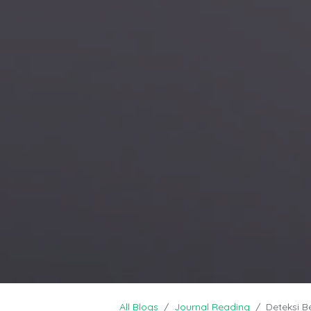
All Blogs
Journal Reading
Deteksi B