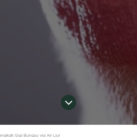
engkak Gigi Bungsu via Air Liur