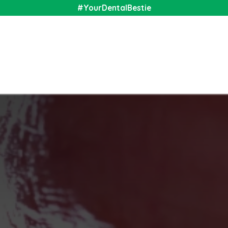
#YourDentalBestie
nal
Shop
Media
Community
About Us