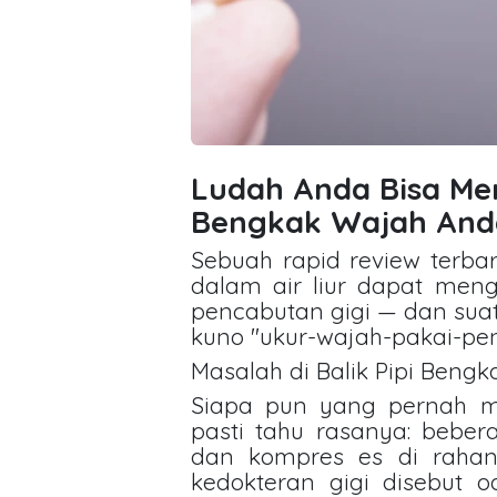
Ludah Anda Bisa Me
Bengkak Wajah Anda
Sebuah rapid review terb
dalam air liur dapat men
pencabutan gigi — dan sua
kuno "ukur-wajah-pakai-pen
Masalah di Balik Pipi Bengk
Siapa pun yang pernah me
pasti tahu rasanya: bebe
dan kompres es di rahan
kedokteran gigi disebut 