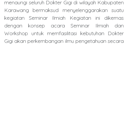
menaungi seluruh Dokter Gigi di wilayah Kabupaten
Karawang bermaksud menyelenggarakan suatu
kegiatan Seminar Ilmiah Kegiatan ini dikemas
dengan konsep acara Seminar Ilmiah dan
Workshop untuk memfasilitasi kebutuhan Dokter
Gigi akan perkembangan ilmu pengetahuan secara
cepat.
Link Pembelajaran (LMS)
https://lms.kemkes.go.id/courses/f9855700-6617-
47ed-aafd-364b2345bddc
in
Dentistry Event
Carigi Indonesia
November 19, 2025
SHARE THIS POST