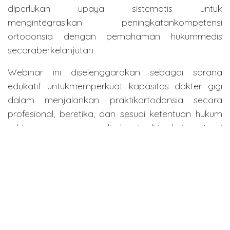
diperlukan upaya sistematis untuk
mengintegrasikan peningkatankompetensi
ortodonsia dengan pemahaman hukummedis
secaraberkelanjutan.
Webinar ini diselenggarakan sebagai sarana
edukatif untukmemperkuat kapasitas dokter gigi
dalam menjalankan praktikortodonsia secara
profesional, beretika, dan sesuai ketentuan hukum
sehingga mampu melindungi diri dari potensi
sengketa sekaligusmeningkatkan mutu pelayanan
kepada pasien.
Link Pembelajaran (LMS)
https://lms.kemkes.go.id/courses/438bde1b-f402-
45b3-96a5-e5d7ab81a6a7
in
Dentistry Event