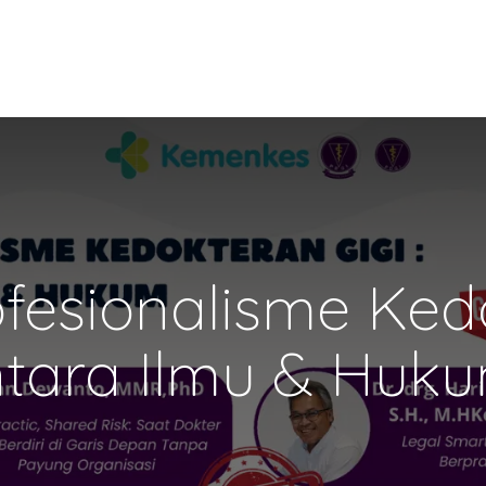
fesionalisme Kedo
tara Ilmu & Huk