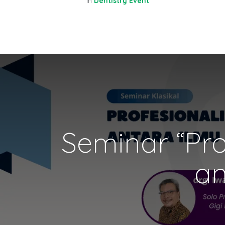
in
Dentistry Event
Seminar “Pro
an