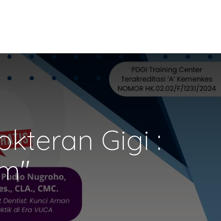
kteran Gigi :
um"