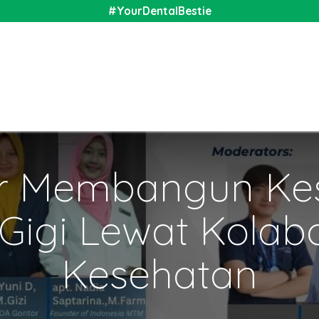
#YourDentalBestie
nal
Shop
Media
Community
About Us
r Membangun Ke
igi Lewat Kolabo
Kesehatan