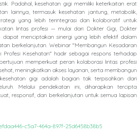
tik. Padahal, kesehatan gigi memiliki keterkaitan erat
n lainnya, termasuk kesehatan jantung, metabolik,
rategi yang lebih terintegrasi dan kolaboratif untuk
tan lintas profesi — mulai dari Dokter Gigi, Dokter
dapat menciptakan sinergi yang lebih efektif dalam
rawatan berkelanjutan. Webinar "Membangun Kesadaran
 Profesi Kesehatan" hadir sebagai respons terhadap
 bertujuan memperkuat peran kolaborasi lintas profesi
sehat, meningkatkan akses layanan, serta membangun
sehatan gigi adalah bagian tak terpisahkan dari
uruh. Melalui pendekatan ini, diharapkan tercipta
uat, responsif, dan berkelanjutan untuk semua lapisan
s/efdaa446-c5a7-464a-897f-25d6458b38b5