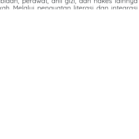
 bidan, perawat, ahli gizi, dan nakes lainnya
h. Melalui penguatan literasi dan integrasi
ap tenaga kesehatan mampu menjalankan
eventif karies sesuai dengan porsi masing-
f ini menjadi kunci utama dalam memutus
i secara nasional, menurunkan beban biaya
gkatkan derajat kesehatan masyarakat
n yang lebih sehat dan produktif.
ourses/9cdc5c93-f741-4b0d-802f-662def9ae6b3