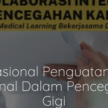
sional Penguatan
ional Dalam Pence
Gigi