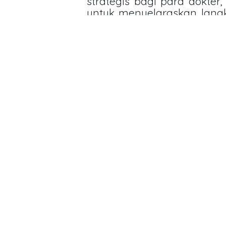
strategis bagi para dokter,
untuk menyelaraskan langka
peran, diharapkan seti
fungsi deteksi dini dan pr
masing. Upaya kolaborati
rantai infeksi karies gig
kesehatan, serta menin
Indonesia menuju masa depa
Link Pembelajaran (LMS)
https://lms.kemkes.go.id/c
in
Dentistry Event