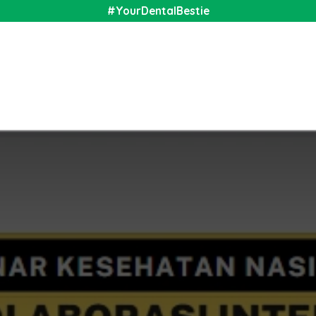
#YourDentalBestie
nal
Shop
Media
Community
About Us