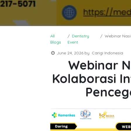
All
Dentistry
Webinar Nasion
Blogs
Event
June 24, 2026
by
Carigi Indonesia
Webinar N
Kolaborasi I
Pencega