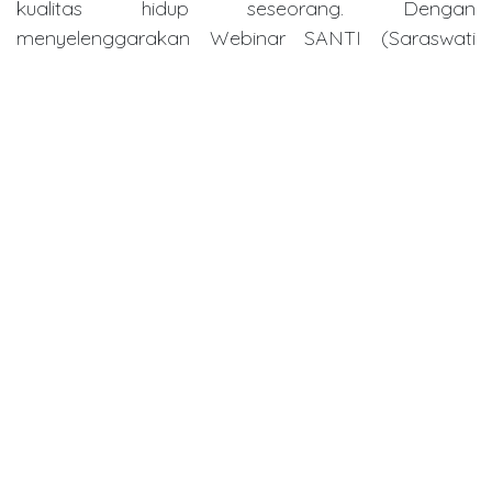
kualitas hidup seseorang. Dengan
menyelenggarakan Webinar SANTI (Saraswati
Scientific Meeting) yang merupakan kegiatan
webinar yang digunakan sebagai wadah untuk
masyarakat memperoleh pengetahuan yang lebih
baik tentang perawatan gigi yang benar,
pentingnya menjaga kebersihan mulut, dan
langkah-langkah pencegahan yang dapat
dilakukan untuk menjaga kesehatan gigi yang
optimal.
Link Pembelajaran (LMS)
https://lms.kemkes.go.id/courses/71cebd11-d0d3-
461f-b8ba-24c4591a80c8
in
Dentistry Event
Carigi Indonesia
September 24, 2025