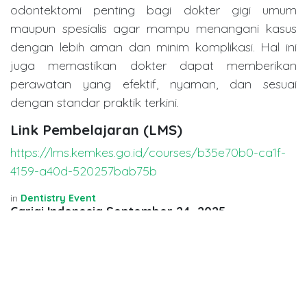
odontektomi penting bagi dokter gigi umum
maupun spesialis agar mampu menangani kasus
dengan lebih aman dan minim komplikasi. Hal ini
juga memastikan dokter dapat memberikan
perawatan yang efektif, nyaman, dan sesuai
dengan standar praktik terkini.
Link Pembelajaran (LMS)
https://lms.kemkes.go.id/courses/b35e70b0-ca1f-
4159-a40d-520257bab75b
in
Dentistry Event
Carigi Indonesia
September 24, 2025
SHARE THIS POST