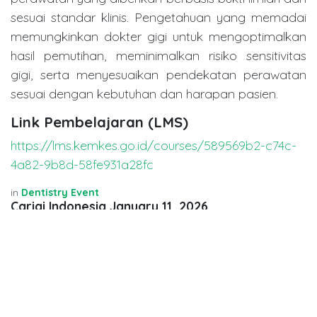
sesuai standar klinis. Pengetahuan yang memadai
memungkinkan dokter gigi untuk mengoptimalkan
hasil pemutihan, meminimalkan risiko sensitivitas
gigi, serta menyesuaikan pendekatan perawatan
sesuai dengan kebutuhan dan harapan pasien.
Link Pembelajaran (LMS)
https://lms.kemkes.go.id/courses/589569b2-c74c-
4a82-9b8d-58fe931a28fc
in
Dentistry Event
Carigi Indonesia
January 11, 2026
SHARE THIS POST