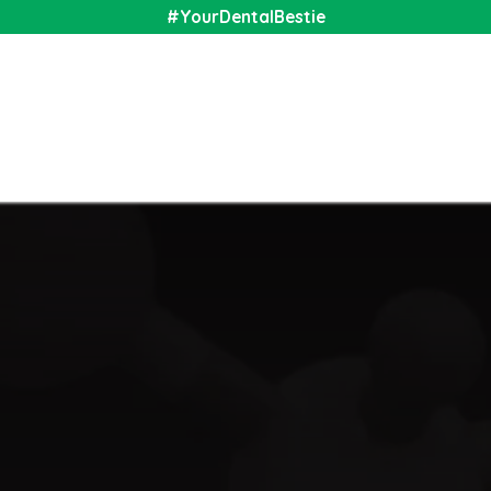
#YourDentalBestie
nal
Shop
Media
Community
About Us