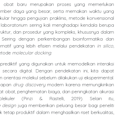
obat baru merupakan proses yang memerlukan
 sumber daya yang besar, serta memakan waktu yang
kular hingga pengujian praklinis, metode konvensional
aboratorium sering kali menghadapi kendala berupa
struktur, dan prosedur yang kompleks, khususnya dalam
a. Seiring dengan perkembangan bioinformatika dan
rnatif yang lebih efisien melalui pendekatan
in silico
,
metode
molecular docking
.
prediktif yang digunakan untuk memodelkan interaksi
 secara digital. Dengan pendekatan ini, kita dapat
an orientasi molekul sebelum dilakukan uji eksperimental.
ahapan
drug discovery
modern karena memungkinkan
dat obat, penghematan biaya, dan peningkatan akurasi
lekuler (Pinzi & Rastelli, 2019). Selain itu,
 design
juga memberikan peluang besar bagi peneliti
 tetap produktif dalam menghasilkan riset berkualitas,