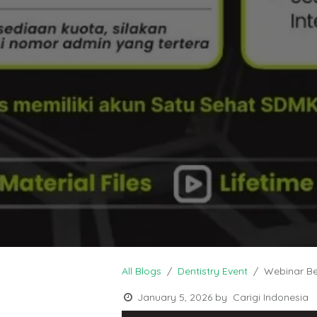
All Blogs
Dentistry Event
Webinar Be
January 5, 2026
by
Carigi Indonesia