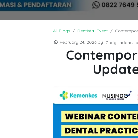
All Blogs
Dentistry Event
Contempora
February 24, 2026
by
Carigi Indonesi
Contempora
Update