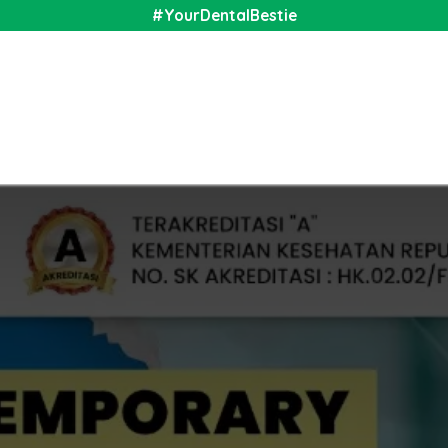
#YourDentalBestie
nal
Shop
Media
Community
About Us