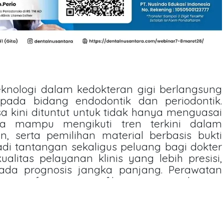
knologi dalam kedokteran gigi berlangsung
pada bidang endodontik dan periodontik.
sa kini dituntut untuk tidak hanya menguasai
ga mampu mengikuti tren terkini dalam
n, serta pemilihan material berbasis bukti
adi tantangan sekaligus peluang bagi dokter
alitas pelayanan klinis yang lebih presisi,
 pada prognosis jangka panjang. Perawatan
transformasi signifikan seiring dengan
stik, penggunaan alat bantu modern, serta
e klinis. Tren perawatan saluran akar masa
a akurasi diagnosis, pengendalian infeksi