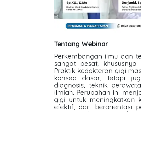
Tentang Webinar
Perkembangan ilmu dan te
sangat pesat, khususnya 
Praktik kedokteran gigi ma
konsep dasar, tetapi ju
diagnosis, teknik perawata
ilmiah. Perubahan ini menj
gigi untuk meningkatkan ku
efektif, dan berorientasi
saluran akar mengalami 
kemajuan teknologi diagno
pendekatan berbasis outcom
kini menekankan pentingny