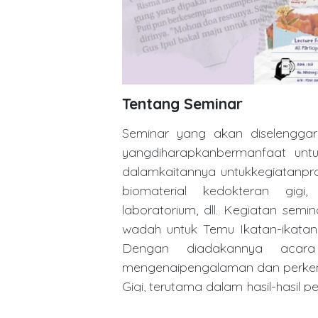
Tentang Seminar
Seminar yang akan diselenggara
yangdiharapkanbermanfaat untu
dalamkaitannya untukkegiatanprak
biomaterial kedokteran gigi, 
laboratorium, dll. Kegiatan semin
wadah untuk Temu Ikatan-ikatan 
Dengan diadakannya acara i
mengenaipengalaman dan perkem
Gigi, terutama dalam hasil-hasil
kesehatan gigi danmulut,sehing