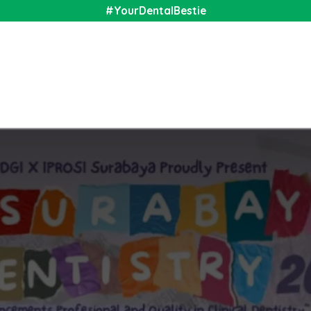
#YourDentalBestie
nal
Shop
Media
Community
About Us