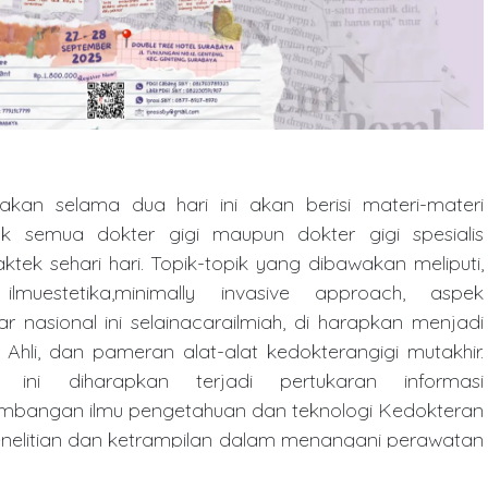
kan selama dua hari ini akan berisi materi-materi
k semua dokter gigi maupun dokter gigi spesialis
tek sehari hari. Topik-topik yang dibawakan meliputi,
ilmuestetika,minimally invasive approach, aspek
ar nasional ini selainacarailmiah, di harapkan menjadi
Ahli, dan pameran alat-alat kedokterangigi mutakhir.
ni diharapkan terjadi pertukaran informasi
bangan ilmu pengetahuan dan teknologi Kedokteran
 penelitian dan ketrampilan dalam menangani perawatan
ga para dokter gigi yang ikut berpartisipasi mampu