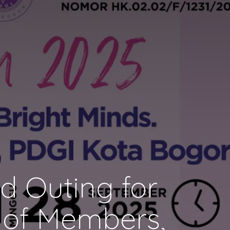
d Outing for
 of Members,