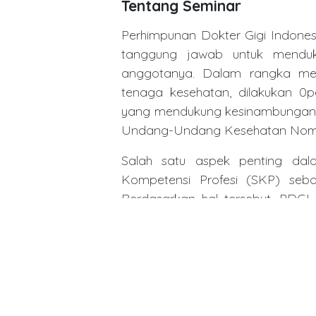
Tentang Seminar
Perhimpunan Dokter Gigi Indones
tanggung jawab untuk menduk
anggotanya. Dalam rangka me
tenaga kesehatan, dilakukan 0p
yang mendukung kesinambungan 
Undang-Undang Kesehatan Nomor
Salah satu aspek penting dal
Kompetensi Profesi (SKP) seba
Berdasarkan hal tersebut, PD
tentang SKP dalam pemenuhan 
kolegium dan teknis pemenuhann
diagnosis juga sangat penting di
diketahui oleh dokter gigi untu
mulut. Salah satu teknologi ya