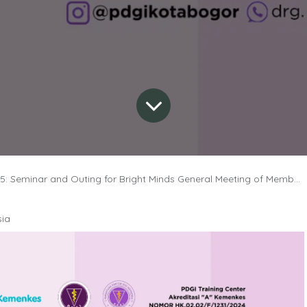
eminar and Outing for Bright Minds General Meeting of Members, PDGI Kota Bogor
sia