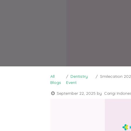
All
Dentistry
Smilecation 2025: S
Blogs
Event
September 22, 2025
by
Carigi Indone