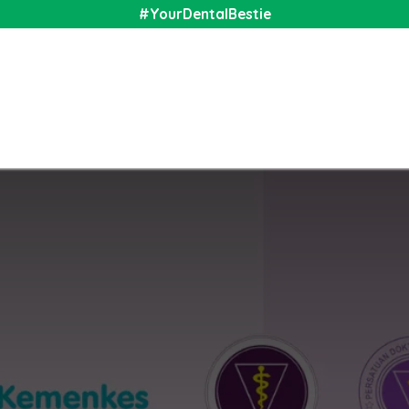
#YourDentalBestie
nal
Shop
Media
Community
About Us