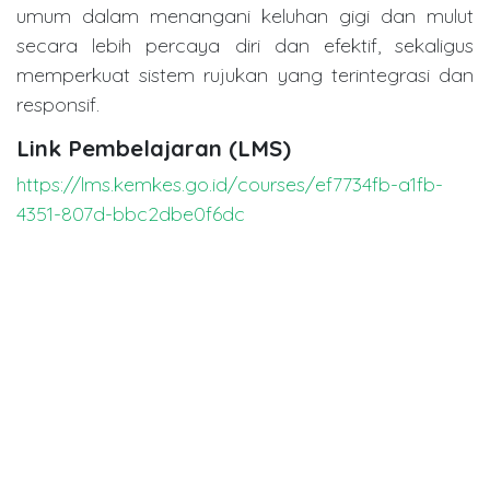
umum dalam menangani keluhan gigi dan mulut
secara lebih percaya diri dan efektif, sekaligus
memperkuat sistem rujukan yang terintegrasi dan
responsif.
Link Pembelajaran (LMS)
https://lms.kemkes.go.id/courses/ef7734fb-a1fb-
4351-807d-bbc2dbe0f6dc
in
Dentistry Event
Carigi Indonesia
December 18, 2025
SHARE THIS POST