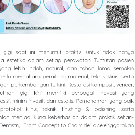
gigi saat ini menuntut praktisi untuk tidak hanya
a estetika dalam setiap perawatan. Tuntutan pasien
yang lebih indah, natural, dan tahan lama semakin
erlu memahami pemilihan material, teknik klinis, serta
ngan perkembangan terkini. Restorasi komposit, veneer,
tihan gigi kini memiliki berbagai inovasi yang
esisi, minim invasif, dan estetis. Pemahaman yang baik
otokol klinis, teknik finishing & polishing, serta
n menjadi kunci keberhasilan dalam praktik sehari-
c Dentistry: From Concept to Chairside” diselenggarakan
hensif dan keterampilan praktis kepada dokter gigi