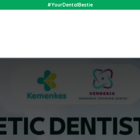
#YourDentalBestie
nal
Shop
Media
Community
About Us