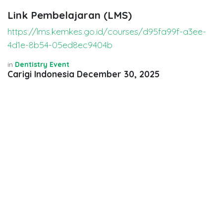
Link Pembelajaran (LMS)
https://lms.kemkes.go.id/courses/d95fa99f-a3ee-
4d1e-8b54-05ed8ec9404b
in
Dentistry Event
Carigi Indonesia
December 30, 2025
SHARE THIS POST
TAGS