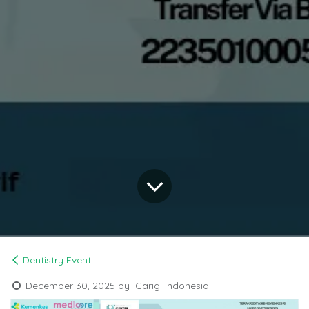
Dentistry Event
December 30, 2025
by
Carigi Indonesia