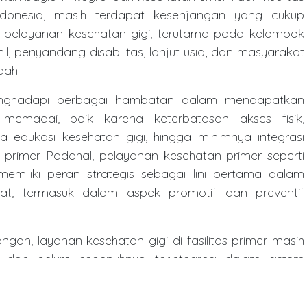
ndonesia, masih terdapat kesenjangan yang cukup
u pelayanan kesehatan gigi, terutama pada kelompok
il, penyandang disabilitas, lanjut usia, dan masyarakat
dah.
enghadapi berbagai hambatan dalam mendapatkan
memadai, baik karena keterbatasan akses fisik,
 edukasi kesehatan gigi, hingga minimnya integrasi
primer. Padahal, pelayanan kesehatan primer seperti
emiliki peran strategis sebagai lini pertama dalam
at, termasuk dalam aspek promotif dan preventif
ngan, layanan kesehatan gigi di fasilitas primer masih
ah dan belum sepenuhnya terintegrasi dalam sistem
 Peran dokter gigi dan terapis gigi dan mulut (TGM)
ini sangat vital, namun kolaborasi dan pembagian peran