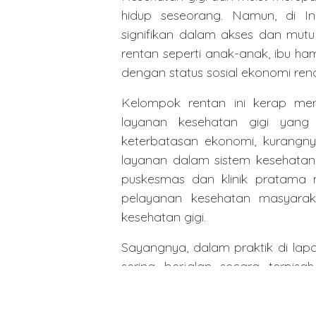
hidup seseorang. Namun, di I
signifikan dalam akses dan mut
rentan seperti anak-anak, ibu ham
dengan status sosial ekonomi ren
Kelompok rentan ini kerap m
layanan kesehatan gigi yang 
keterbatasan ekonomi, kurangnya
layanan dalam sistem kesehatan 
puskesmas dan klinik pratama m
pelayanan kesehatan masyarak
kesehatan gigi.
Sayangnya, dalam praktik di lapa
sering berjalan secara terpis
pelayanan kesehatan menyeluruh.
sebagai penyedia layanan di lini 