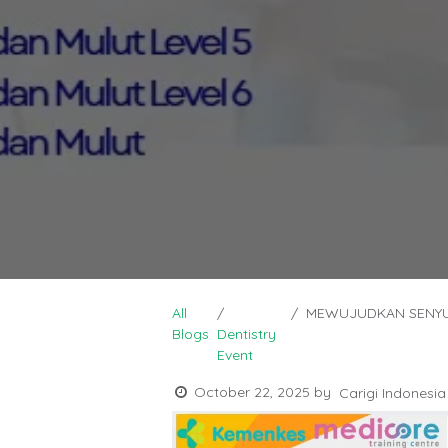
All
MEWUJUDKAN SENYUM INDONESIA SEH
Blogs
Dentistry
Event
October 22, 2025
by
Carigi Indonesia