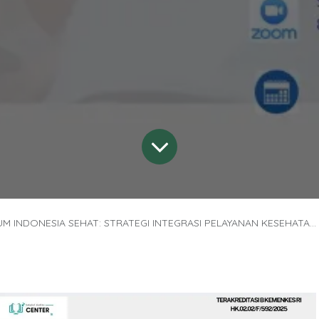
AT: STRATEGI INTEGRASI PELAYANAN KESEHATAN GIGI PADA KELOMPOK RENTAN DI PELAYANAN KESEHATAN PRIMER