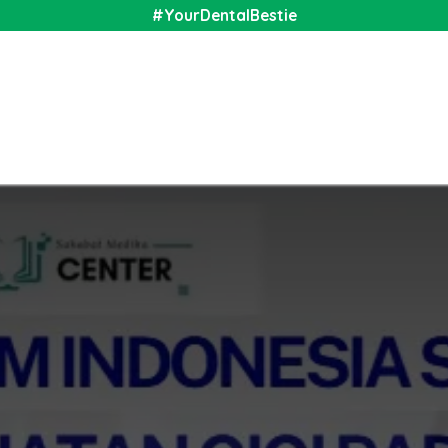
#YourDentalBestie
nal
Shop
Media
Community
About Us