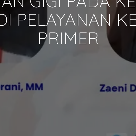
AN GIGI PADA 
DI PELAYANAN K
PRIMER