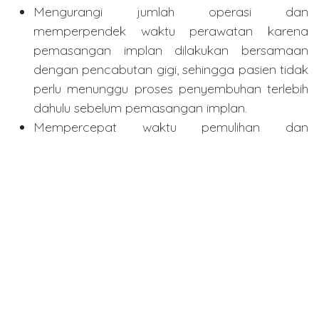
Mengurangi jumlah operasi dan
memperpendek waktu perawatan karena
pemasangan implan dilakukan bersamaan
dengan pencabutan gigi, sehingga pasien tidak
perlu menunggu proses penyembuhan terlebih
dahulu sebelum pemasangan implan.
Mempercepat waktu pemulihan dan
pemasangan mahkota gigi pengganti,
sehingga pasien bisa mendapatkan gigi
pengganti sementara atau permanen lebih
cepat, bahkan dalam satu kunjungan.
Menjaga estetika dan volume jaringan lunak di
sekitar gigi, terutama pada gigi depan,
sehingga menghindari penurunan estetika wajah
akibat kehilangan gigi.