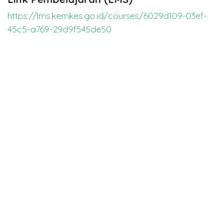
https://lms.kemkes.go.id/courses/6029d109-03ef-
45c5-a769-29d9f545de50
in
Dentistry Event
Carigi Indonesia
October 29, 2025
SHARE THIS POST
TAGS