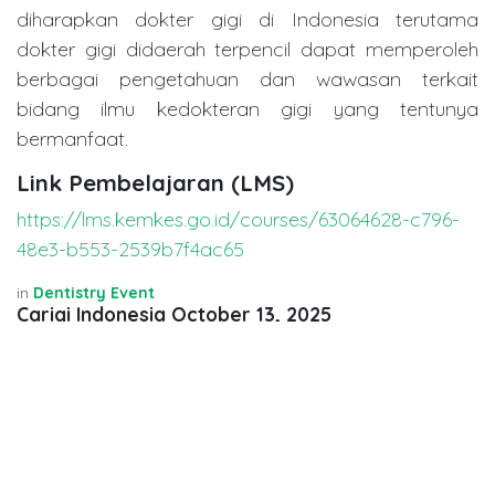
diharapkan dokter gigi di Indonesia terutama
dokter gigi didaerah terpencil dapat memperoleh
berbagai pengetahuan dan wawasan terkait
bidang ilmu kedokteran gigi yang tentunya
bermanfaat.
Link Pembelajaran (LMS)
https://lms.kemkes.go.id/courses/63064628-c796-
48e3-b553-2539b7f4ac65
in
Dentistry Event
Carigi Indonesia
October 13, 2025
SHARE THIS POST