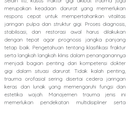
Selain itu, kasus fraktur gigi akibat trauma juga
merupakan keadaan darurat yang memerlukan
respons cepat untuk mempertahankan vitalitas
jaringan pulpa dan struktur gigi. Proses diagnosis,
stabilisasi, dan restorasi awal harus dilakukan
dengan tepat agar prognosis jangka panjang
tetap baik. Pengetahuan tentang klasifikasi fraktur
serta langkah langkah klinis dalam penanganannya
menjadi bagian penting dari kompetensi dokter
gigi dalam situasi darurat. Tidak kalah penting,
trauma orofasial sering disertai cedera jaringan
keras dan lunak yang memengaruhi fungsi dan
estetika wajah. Manajemen trauma jenis ini
memerlukan pendekatan multidisipliner serta
keterampilan klinis dalam melakukan tindakan
pertolongan pertama, stabilisasi, dan rujukan bila
diperlukan. Kesiapsiagaan dokter gigi dalam