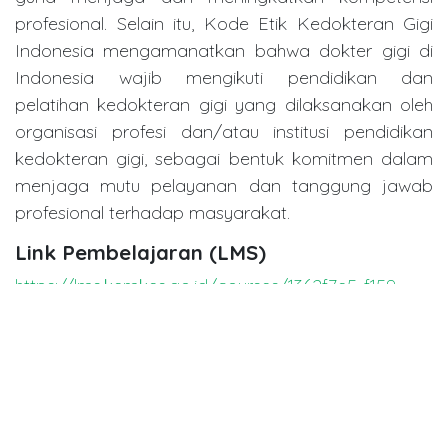
profesional. Selain itu, Kode Etik Kedokteran Gigi
Indonesia mengamanatkan bahwa dokter gigi di
Indonesia wajib mengikuti pendidikan dan
pelatihan kedokteran gigi yang dilaksanakan oleh
organisasi profesi dan/atau institusi pendidikan
kedokteran gigi, sebagai bentuk komitmen dalam
menjaga mutu pelayanan dan tanggung jawab
profesional terhadap masyarakat.
Link Pembelajaran (LMS)
https://lms.kemkes.go.id/courses/1362f7e5-f159-
434c-b3dd-8aa1bd40a0ba
in
Dentistry Event