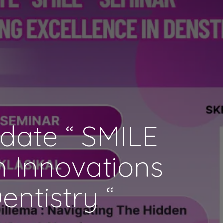
pdate “ SMILE
in Innovations
entistry “