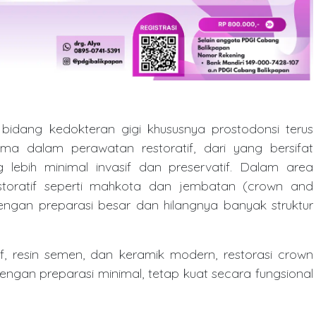
idang kedokteran gigi khususnya prostodonsi terus
a dalam perawatan restoratif, dari yang bersifat
 lebih minimal invasif dan preservatif. Dalam area
estoratif seperti mahkota dan jembatan (crown and
k dengan preparasi besar dan hilangnya banyak struktur
 resin semen, dan keramik modern, restorasi crown
dengan preparasi minimal, tetap kuat secara fungsional
 tinggi. Konsep minimally invasive crown and bridge
an struktur gigi alami, biomekanika restorasi, serta