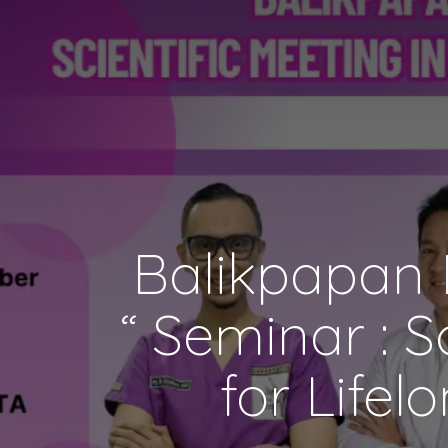
Balikpapan D
“ Seminar : S
for Lifel