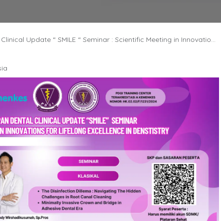
pdate “ SMILE “ Seminar : Scientific Meeting in Innovations for Lifelong Excellence in Dentistry “
sia