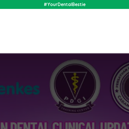
#YourDentalBestie
nal
Shop
Media
Community
About Us