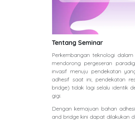
Tentang Seminar
Perkembangan teknologi dalam b
mendorong pergeseran paradigm
invasif menuju pendekatan yang
adhesif saat ini, pendekatan r
bridge) tidak lagi selalu identi
gigi.
Dengan kemajuan bahan adhesif,
and bridge kini dapat dilakukan 
dan memiliki hasil estetik yang
menekankan pentingnya pelestari