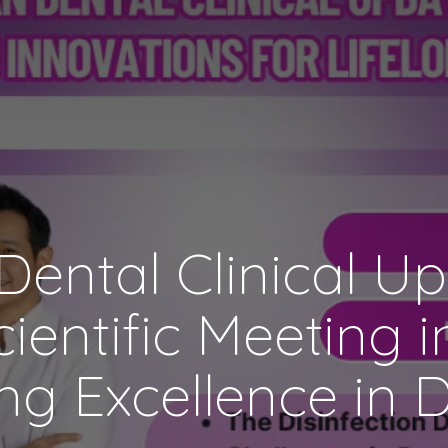
ental Clinical U
cientific Meeting 
ong Excellence in D