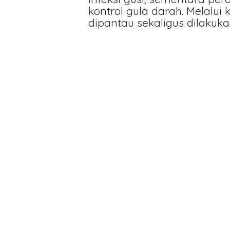
kontrol gula darah. Melalui
dipantau sekaligus dilakukan
Identifikasi Gejala Or
(xerostomia), atau pen
Pengukuran HbA1c: Pengu
rata-rata kadar gula dar
Kuesioner Risiko: Eva
hidup selama konsultasi.
Integrasi Pelayanan Keseh
Penerapan skrining diabete
meningkatkan kualita
menyelamatkan nyawa mel
risiko lebih awal di klinik
spesialis penyakit dalam u
komplikasi kronis.
Kesimpulan Transformasi p