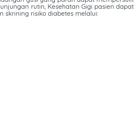
 kunjungan rutin, Kesehatan Gigi pasien dapat
 skrining risiko diabetes melalui:
al: Gusi yang mudah berdarah, mulut kering
yembuhan luka yang lambat.
jian sederhana di kursi gigi untuk melihat
ah pasien.
luasi riwayat kesehatan keluarga dan gaya
atan untuk Masa Depan
s di lingkungan kedokteran gigi tidak hanya
s Pelayanan Kesehatan, tetapi juga
alui intervensi dini. Dengan mendeteksi
 gigi, pasien dapat segera dirujuk ke dokter
ntuk penanganan lebih lanjut sebelum terjadi
eran dokter gigi dari sekadar merawat gigi