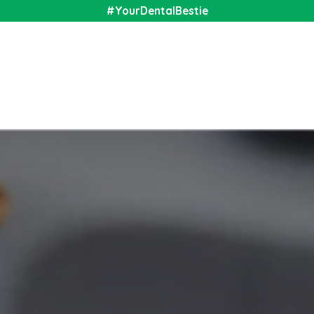
#YourDentalBestie
nal
Shop
Media
Community
About Us