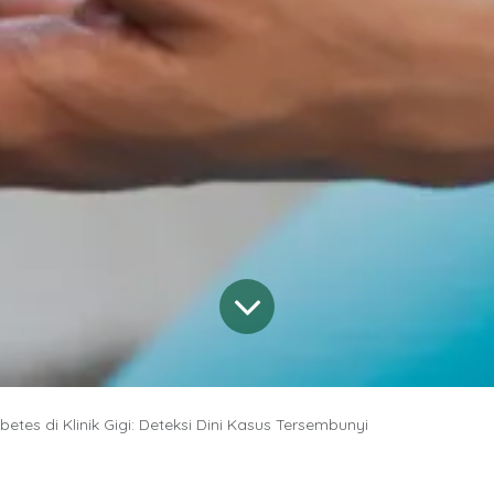
abetes di Klinik Gigi: Deteksi Dini Kasus Tersembunyi