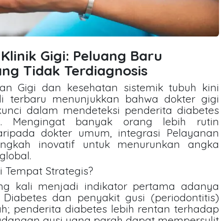
 Klinik Gigi: Peluang Baru
ng Tidak Terdiagnosis
n Gigi dan kesehatan sistemik tubuh kini
di terbaru menunjukkan bahwa dokter gigi
nci dalam mendeteksi penderita diabetes
s. Mengingat banyak orang lebih rutin
daripada dokter umum, integrasi Pelayanan
angkah inovatif untuk menurunkan angka
global.
i Tempat Strategis?
ing kali menjadi indikator pertama adanya
Diabetes dan penyakit gusi (periodontitis)
; penderita diabetes lebih rentan terhadap
radangan gusi yang parah dapat mempersulit