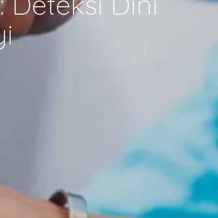
: Deteksi Dini
i