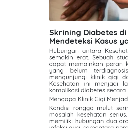
Skrining Diabetes di
Mendeteksi Kasus ya
Hubungan antara Kesehata
semakin erat. Sebuah stu
dapat memainkan peran ku
yang belum terdiagnosi
mengunjungi klinik gigi 
Kesehatan ini menjadi l
komplikasi diabetes secara 
Mengapa Klinik Gigi Menjad
Kondisi rongga mulut ser
masalah kesehatan serius. 
memiliki hubungan dua arah
infeksi gusi, sementara pe