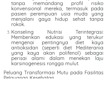
tanpa memandang profil risiko
konvensional mereka, termasuk pada
pasien perempuan usia muda yang
menjalani gaya hidup sehat tanpa
rokok.
Konseling Nutrisi Terintegrasi:
Memberikan edukasi yang terukur
mengenai pentingnya diet kaya
antioksidan (seperti diet Mediterania
yang kaya akan polifenol) sebagai
perisai alami dalam menekan laju
karsinogenesis rongga mulut.
Peluang Transformasi Mutu pada Fasilitas
Pelayanan Kesehatan
Integrasi antara ilmu gizi dan onkologi oral
ini menjadi momentum penting bagi
peningkatan mutu Pelayanan Kesehatan
yang bersifat holistik. Fasilitas kesehatan
primer maupun sekunder harus mampu