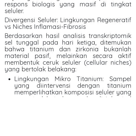
respons biologis yang masif di tingkat
seluler.
Divergensi Seluler: Lingkungan Regeneratif
vs Niches Inflamasi-Fibrosis
Berdasarkan hasil analisis transkriptomik
sel tunggal pada hari ketiga, ditemukan
bahwa titanium dan zirkonia bukanlah
material pasif, melainkan secara aktif
membentuk ceruk seluler (cellular niches)
yang bertolak belakang:
Lingkungan Mikro Titanium: Sampel
yang diintervensi dengan titanium
memperlihatkan komposisi seluler yang
sangat dekat dengan kondisi kontrol
atau jaringan normal. Pada area ini,
ditemukan jumlah sel limfoid yang
lebih sedikit namun kaya akan
populasi sel punca (stem cells) dan
progenitor sel. Pola ini mengonfirmasi